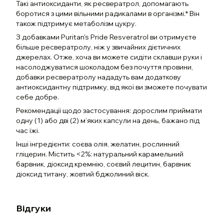
Такі антиоксиданти, як ресвератрол, допомагають
боротися з цими вільними радикалами в організмі.* Він
також підтримує метаболізм цукру.
З добавками Puritan's Pride Resveratrol ви отримуєте
більше ресвератролу, ніж у звичайних дієтичних
джерелах. Отже, хоча ви можете сидіти склавши руки і
насолоджуватися шоколадом без почуття провини,
добавки ресвератролу нададуть вам додаткову
антиоксидантну підтримку, від якої ви зможете почувати
себе добре.
Рекомендації щодо застосування: дорослим приймати
одну (1) або дві (2) м’яких капсули на день, бажано під
час їжі.
Інші інгредієнти: соєва олія, желатин, рослинний
гліцерин. Містить <2%: натуральний карамельний
барвник, діоксид кремнію, соєвий лецитин, барвник
діоксид титану, жовтий бджолиний віск.
Відгуки