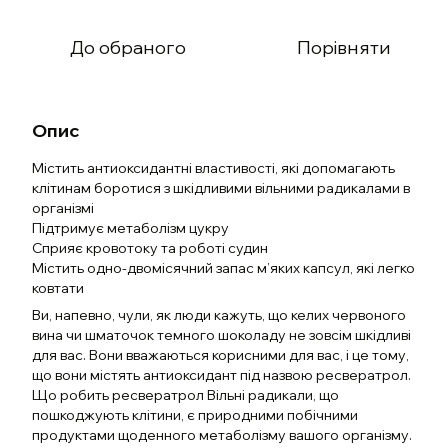
До обраного
Порівняти
Опис
Містить антиоксидантні властивості, які допомагають
клітинам боротися з шкідливими вільними радикалами в
організмі
Підтримує метаболізм цукру
Сприяє кровотоку та роботі судин
Містить одно-двомісячний запас м’яких капсул, які легко
ковтати
Ви, напевно, чули, як люди кажуть, що келих червоного
вина чи шматочок темного шоколаду не зовсім шкідливі
для вас. Вони вважаються корисними для вас, і це тому,
що вони містять антиоксидант під назвою ресвератрол.
Що робить ресвератрол Вільні радикали, що
пошкоджують клітини, є природними побічними
продуктами щоденного метаболізму вашого організму.