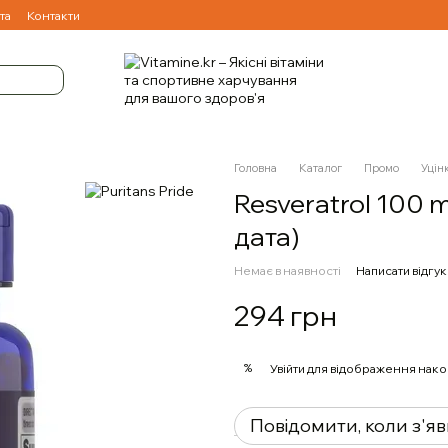
та
Контакти
Головна
Каталог
Промо
Уцін
Resveratrol 100 m
дата)
Немає в наявності
Написати відгук
294 грн
%
Увійти
для відображення нако
Повідомити, коли з'я