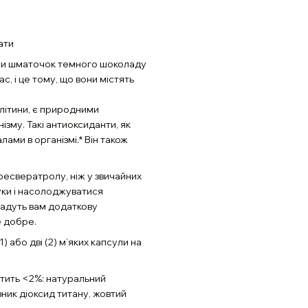
ати
а чи шматочок темного шоколаду
с, і це тому, що вони містять
літини, є природними
му. Такі антиоксиданти, як
ми в організмі.* Він також
 ресвератролу, ніж у звичайних
уки і насолоджуватися
адуть вам додаткову
е добре.
 або дві (2) м’яких капсули на
істить <2%: натуральний
ник діоксид титану, жовтий