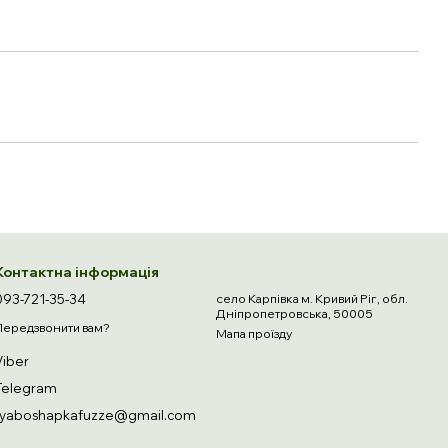
Контактна інформація
093-721-35-34
село Карпівка м. Кривий Ріг, обл.
Дніпропетровська, 50005
Передзвонити вам?
Мапа проїзду
Viber
Telegram
ryaboshapkafuzze@gmail.com