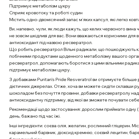
Підтримує метаболізм цукру
Сприяє кровотоку та роботі судин
Містить одно-двомісячний запас м’яких капсул, які легко ковт
Ви, напевно, чули, як люди кажуть, що келих червоного вин
не зовсім шкідливі для вас. Вони вважаються корисними для ва
антиоксидант під назвою ресвератрол.
Що робить ресвератрол Вільні радикали, що пошкоджують к
побічними продуктами щоденного метаболізму вашого організ
ресвератрол, допомагають боротися з цими вільними радикала
підтримує метаболізм цукру.
З добавками Puritan's Pride Resveratrol ви отримуєте більше
дієтичних джерелах. Отже, хоча ви можете сидіти склавши р
шоколадом без почуття провини, добавки ресвератролу над
антиоксидантну підтримку, від якої ви зможете почувати себ
Рекомендації щодо застосування: дорослим приймати одну (1)
день, бажано під час їжі.
Інші інгредієнти: соєва олія, желатин, рослинний гліцерин. М
карамельний барвник, діоксид кремнію, соєвий лецитин, барв