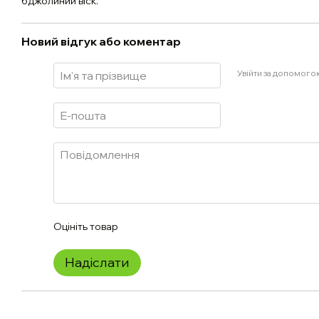
бджолиний віск.
Новий відгук або коментар
Увійти за допомого
Оцініть товар
Надіслати