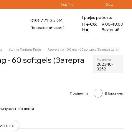
Укр
Рус
Вхід
Графік роботи:
093-721-35-34
Пн-Сб:
9:00–18:00
Передзвонити вам?
Нд:
Вихідний
ка
Уцінка Puritans Pride
Resveratrol 100 mg - 60 softgels (Затерта дата)
g - 60 softgels (Затерта
Артикул
2023-10-
3252
Порівняти
В бажання
пичувальної знижки
виться