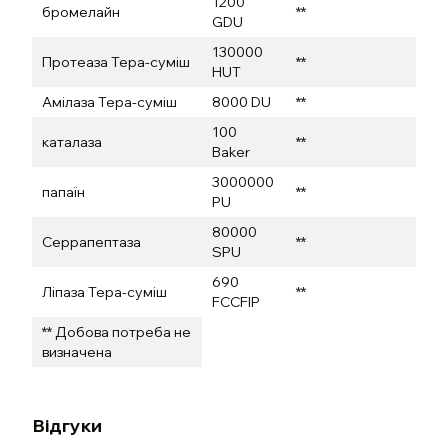
1200
бромелайн
**
GDU
130000
Протеаза Тера-суміш
**
HUT
Амілаза Тера-суміш
8000 DU
**
100
каталаза
**
Baker
3000000
папаїн
**
PU
80000
Серрапептаза
**
SPU
690
Ліпаза Тера-суміш
**
FCCFIP
** Добова потреба не
визначена
Відгуки