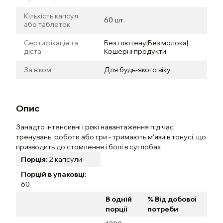
Кількість капсул
60 шт.
або таблеток
Сертифікація та
Без глютену|Без молока|
дієта
Кошерні продукти
За віком
Для будь-якого віку
Опис
Занадто інтенсивні і різкі навантаження під час
тренувань, роботи або гри - тримають м'язи в тонусі, що
призводить до стомлення і болі в суглобах
Порція:
2 капсули
Порцій в упаковці:
60
В одній
% Від добової
порції
потреби