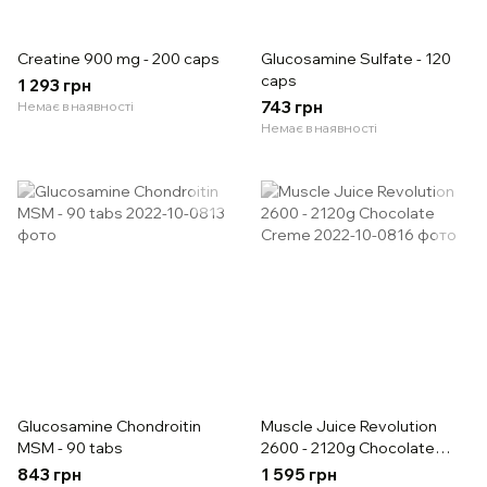
Creatine 900 mg - 200 caps
Glucosamine Sulfate - 120
caps
1 293 грн
743 грн
Немає в наявності
Немає в наявності
Glucosamine Chondroitin
Muscle Juice Revolution
MSM - 90 tabs
2600 - 2120g Chocolate
Creme
843 грн
1 595 грн