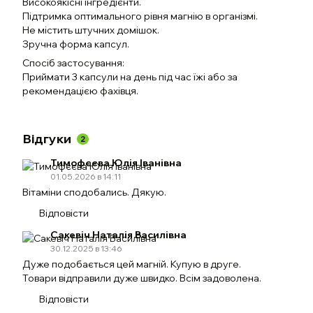
Високоякісні інгредієнти.
Підтримка оптимального рівня магнію в організмі.
Не містить штучних домішок.
Зручна форма капсул.
Спосіб застосування:
Приймати 3 капсули на день під час їжі або за
рекомендацією фахівця.
Відгуки
2
Тимофєєва Юлія Іванівна
01.05.2026 в 14:11
Вітаміни сподобались. Дякую.
Відповісти
Сакевіч Наталія Василівна
30.12.2025 в 13:46
Дуже подобається цей магній. Купую в друге.
Товари відправили дуже швидко. Всім задоволена.
Відповісти