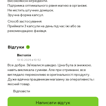
Високоякісні інгредієнти.
Підтримка оптимального рівня магнію в організмі.
Не містить штучних домішок.
Зручна форма капсул.
Спосіб застосування:
Приймати 3 капсули на день під час їжі або за
рекомендацією фахівця.
Відгуки
1
Віктопія
13.10.2025 в 10:52
Все добре. Звʼязалися швидко. Ціна була зі знижкою,
навіть викликала сумніви. Але при отриманні, все
виглядало переконливо в оригінальності продукту.
Дуже вдячна працівникам магазину за оперативність і
якісний товар.
Відповісти
Написати відгук