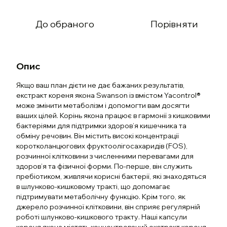
До обраного
Порівняти
Опис
Якщо ваш план дієти не дає бажаних результатів,
екстракт кореня якона Swanson із вмістом Yacontrol®
може змінити метаболізм і допомогти вам досягти
ваших цілей. Корінь якона працює в гармонії з кишковими
бактеріями для підтримки здоров’я кишечника та
обміну речовин. Він містить високі концентрації
коротколанцюгових фруктоолігосахаридів (FOS),
розчинної клітковини з численними перевагами для
здоров’я та фізичної форми. По-перше, він служить
пребіотиком, живлячи корисні бактерії, які знаходяться
в шлунково-кишковому тракті, що допомагає
підтримувати метаболічну функцію. Крім того, як
джерело розчинної клітковини, він сприяє регулярній
роботі шлунково-кишкового тракту. Наші капсули