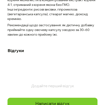
кореня якона містять концентрований екстракт кореня
4:1, отриманий з кореня якона без ГМО.
Інші інгредієнти: рисові висівки, гіпромелоза
(вегетаріанська капсула), стеарат магнію, діоксид
кремнію.
Рекомендації щодо застосування: як дієтичну добавку
приймайте одну овочеву капсулу з водою за 30–60
хвилин до кожного прийому їжі.
Відгуки
Додайте перший відгук
Написати відгук