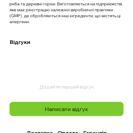
риба та деревні горіхи. Виготовляється на підприємстві,
яке має реєстрацію належної виробничої практики
(GMP), де обробляються інші інгредієнти, що містять ці
алергени.
Відгуки
Додайте перший відгук
Написати відгук
Доставка
Оплата
Гарантія