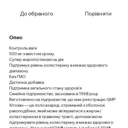
До обраного
Порівняти
Опис
Контроль ваги
500 мг з вмістом хрому
Супер жиропоглинаюча дія
Підтримує рівень холестерину в межах здорового
діапазону
Без ГМО
Дієтична добавка
Підтримка загального стану здоров’я
Сімейне підприємство, засноване в 1968 році
Виготовлено на підприємстві, що має реєстрацію GMP
Хітозан — це полісахарид, отриманий з оболонок
ракоподібних, який може зв’язуватися з жиром і
холестерином в травному тракті, допомагаючи
підтримувати рівень холестерину в межах здорового