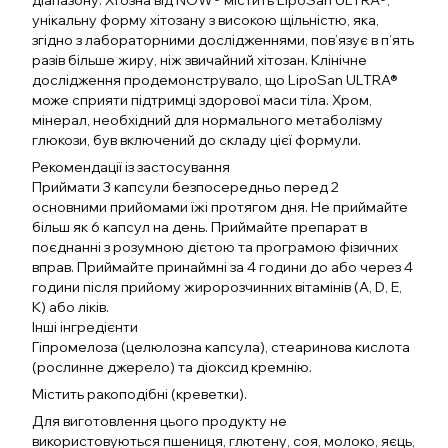
діапазону. Хтозна від NOW® містить LipoSan ULTRA®,
унікальну форму хітозану з високою щільністю, яка,
згідно з лабораторними дослідженнями, пов’язує в п’ять
разів більше жиру, ніж звичайний хітозан. Клінічне
дослідження продемонструвало, що LipoSan ULTRA®
може сприяти підтримці здорової маси тіла. Хром,
мінерал, необхідний для нормального метаболізму
глюкози, був включений до складу цієї формули.
Рекомендації із застосування
Приймати 3 капсули безпосередньо перед 2
основними прийомами їжі протягом дня. Не приймайте
більш як 6 капсул на день. Приймайте препарат в
поєднанні з розумною дієтою та програмою фізичних
вправ. Приймайте принаймні за 4 години до або через 4
години після прийому жиророзчинних вітамінів (A, D, E,
K) або ліків.
Інші інгредієнти
Гіпромелоза (целюлозна капсула), стеаринова кислота
(рослинне джерело) та діоксид кремнію.
Містить ракоподібні (креветки).
Для виготовлення цього продукту не
використовуються пшениця, глютену, соя, молоко, яєць,