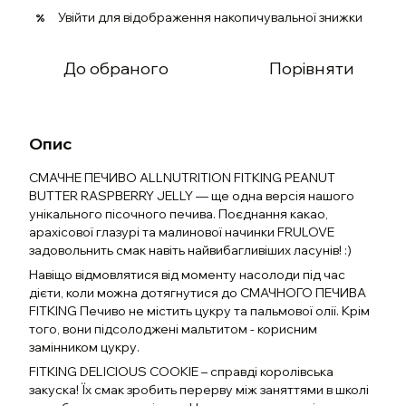
Увійти
для відображення накопичувальної знижки
%
До обраного
Порівняти
Опис
СМАЧНЕ ПЕЧИВО ALLNUTRITION FITKING PEANUT
BUTTER RASPBERRY JELLY — ще одна версія нашого
унікального пісочного печива. Поєднання какао,
арахісової глазурі та малинової начинки FRULOVE
задовольнить смак навіть найвибагливіших ласунів! :)
Навіщо відмовлятися від моменту насолоди під час
дієти, коли можна дотягнутися до СМАЧНОГО ПЕЧИВА
FITKING Печиво не містить цукру та пальмової олії. Крім
того, вони підсолоджені мальтитом - корисним
замінником цукру.
FITKING DELICIOUS COOKIE – справді королівська
закуска! Їх смак зробить перерву між заняттями в школі