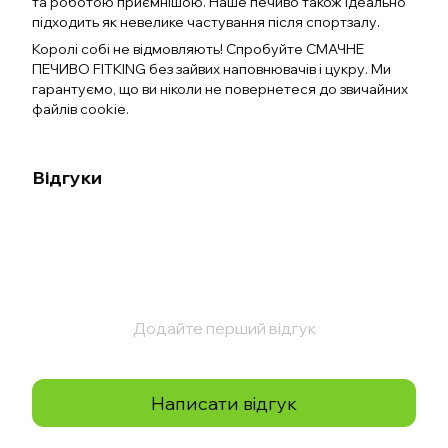
та роботою приємнішою. Наше печиво також ідеально
підходить як невелике частування після спортзалу.
Королі собі не відмовляють! Спробуйте СМАЧНЕ
ПЕЧИВО FITKING без зайвих наповнювачів і цукру. Ми
гарантуємо, що ви ніколи не повернетеся до звичайних
файлів cookie.
Відгуки
Додайте перший відгук
Написати відгук