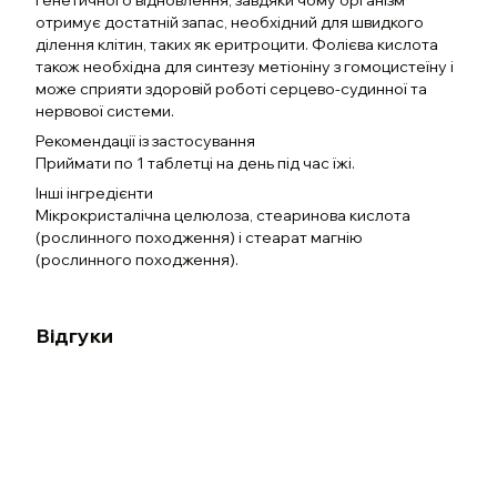
генетичного відновлення, завдяки чому організм
отримує достатній запас, необхідний для швидкого
ділення клітин, таких як еритроцити. Фолієва кислота
також необхідна для синтезу метіоніну з гомоцистеїну і
може сприяти здоровій роботі серцево-судинної та
нервової системи.
Рекомендації із застосування
Приймати по 1 таблетці на день під час їжі.
Інші інгредієнти
Мікрокристалічна целюлоза, стеаринова кислота
(рослинного походження) і стеарат магнію
(рослинного походження).
Відгуки