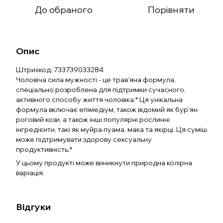
До обраного
Порівняти
Опис
Штрихкод: 733739033284
Чоловіча сила мужності - це трав'яна формула,
спеціально розроблена для підтримки сучасного,
активного способу життя чоловіка.* Ця унікальна
формула включає епімедіум, також відомий як бур'ян
роговий кози, а також інші популярні рослинні
інгредієнти, такі як муйра пуама, мака та якірці. Ця суміш
може підтримувати здорову сексуальну
продуктивність.*
У цьому продукті може виникнути природна колірна
варіація.
Відгуки