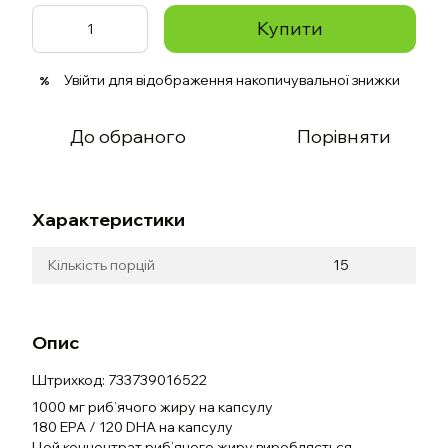
Купити
Увійти
для відображення накопичувальної знижки
%
До обраного
Порівняти
Характеристики
Кількість порцій
15
Опис
Штрихкод: 733739016522
1000 мг риб’ячого жиру на капсулу
180 EPA / 120 DHA на капсулу
Цей концентрат риб’ячого жиру виробляється