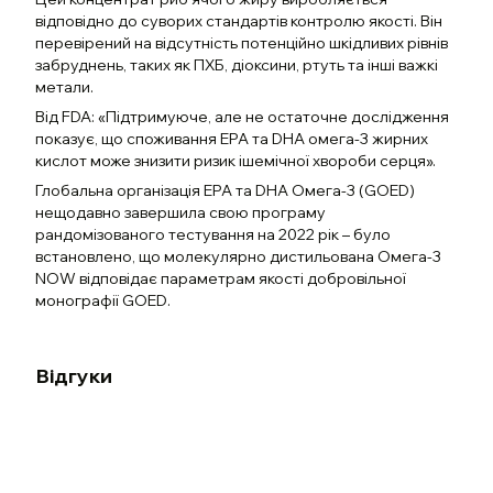
відповідно до суворих стандартів контролю якості. Він
перевірений на відсутність потенційно шкідливих рівнів
забруднень, таких як ПХБ, діоксини, ртуть та інші важкі
метали.
Від FDA: «Підтримуюче, але не остаточне дослідження
показує, що споживання EPA та DHA омега-3 жирних
кислот може знизити ризик ішемічної хвороби серця».
Глобальна організація EPA та DHA Омега-3 (GOED)
нещодавно завершила свою програму
рандомізованого тестування на 2022 рік – було
встановлено, що молекулярно дистильована Омега-3
NOW відповідає параметрам якості добровільної
монографії GOED.
Відгуки