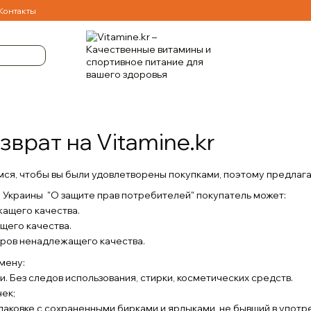
Контакты
зврат на Vitamine.kr
ся, чтобы вы были удовлетворены покупками, поэтому предлагае
м Украины "О защите прав потребителей" покупатель может:
жащего качества.
щего качества.
варов ненадлежащего качества.
мену:
ии. Без следов использования, стирки, косметических средств.
чек;
упаковке с сохраненными бирками и ярлыками, не бывший в употр