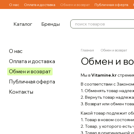
Перейти к основному контенту
О нас
Оплата и доставка
Обмен и возврат
Публичная оферта
Каталог
Бренды
О нас
Главная
Обмен и возврат
Обмен и во
Оплата и доставка
Обмен и возврат
Мы в
Vitamine.kr
стремим
Публичная оферта
В соответствии с Законо
1. Обменять товар надле
Контакты
2. Вернуть товар надлежа
3. Возврат или обмен то
Какой товар подлежит об
1. Товар в новом состоян
2. Товар, у которого есть 
3. Товар в оригинальной 