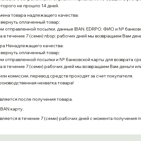
которого не прошло 14 дней.
мена товара надлежащего качества:
 вернуть оплаченный товар;
и отправленной посылки. данные IBAN, EDRPO, ФИО и № банковск
а в течение 7 (семи) nbsp; рабочих дней мы возвращаем Вам день
ара Ненадлежащего качества:
 вернуть оплаченный товар;
и отправленной посылки и № банковской карты для возврата ср
а в течение 7 (семи) рабочих дней мы возвращаем Вам деньги ил
или комиссии, перевод средств проходят за счет покупателя.
оизводственная нехватка товара!
вляется после получения товара.
IBAN карту.
вляется в течение 7 (семи) рабочих дней с момента получения 