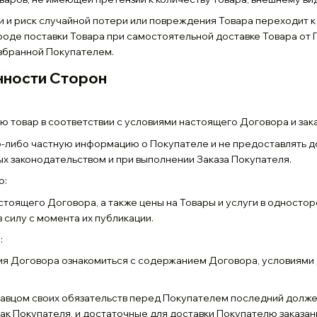
ти и риск случайной потери или повреждения Товара переходит 
роде поставки Товара при самостоятельной доставке Товара от
избранной Покупателем.
анности Сторон
лю товар в соответствии с условиями настоящего Договора и зак
кую-либо частную информацию о Покупателе и не предоставлять 
х законодательством и при выполнении Заказа Покупателя.
о:
астоящего Договора, а также цены на Товары и услуги в односто
 силу с момента их публикации.
:
ния Договора ознакомиться с содержанием Договора, условиям
давцом своих обязательств перед Покупателем последний долж
к Покупателя, и достаточные для доставки Покупателю заказан