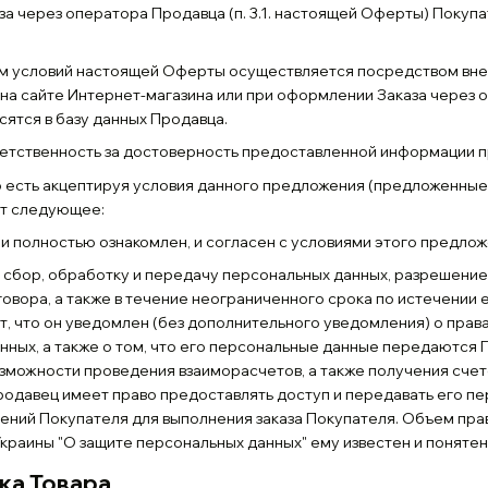
за через оператора Продавца (п. 3.1. настоящей Оферты) Покуп
лем условий настоящей Оферты осуществляется посредством вн
а сайте Интернет-магазина или при оформлении Заказа через 
сятся в базу данных Продавца.
тветственность за достоверность предоставленной информации 
то есть акцептируя условия данного предложения (предложенные
т следующее:
 и полностью ознакомлен, и согласен с условиями этого предлож
а сбор, обработку и передачу персональных данных, разрешение
овора, а также в течение неограниченного срока по истечении 
, что он уведомлен (без дополнительного уведомления) о прав
данных, а также о том, что его персональные данные передаютс
зможности проведения взаиморасчетов, а также получения счето
Продавец имеет право предоставлять доступ и передавать его п
ний Покупателя для выполнения заказа Покупателя. Объем прав
краины "О защите персональных данных" ему известен и понятен
вка Товара