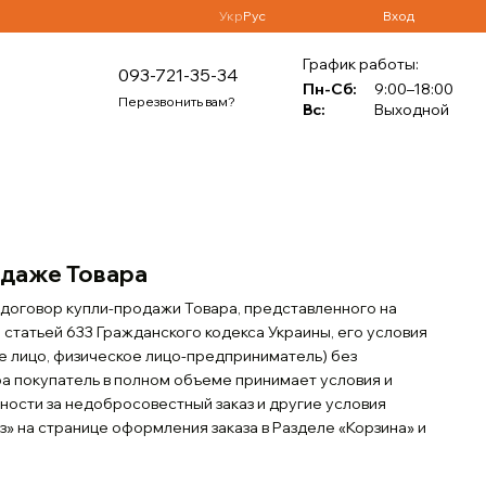
Укр
Рус
Вход
График работы:
093-721-35-34
Пн-Сб:
9:00–18:00
Перезвонить вам?
Вс:
Выходной
одаже Товара
договор купли-продажи Товара, представленного на
 статьей 633 Гражданского кодекса Украины, его условия
ое лицо, физическое лицо-предприниматель) без
 покупатель в полном объеме принимает условия и
нности за недобросовестный заказ и другие условия
» на странице оформления заказа в Разделе «Корзина» и