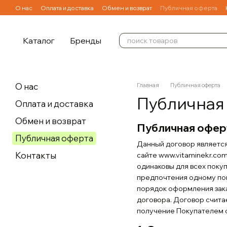
Перейти к основному контенту
О нас
Оплата и доставка
Обмен и возврат
Публичная оферта
Каталог
Бренды
О нас
Главная
Публичная оферта
Публичная
Оплата и доставка
Обмен и возврат
Публичная офер
Публичная оферта
Данный договор являетс
Контакты
сайте www.vitaminekr.co
одинаковы для всех поку
предпочтения одному пок
порядок оформления заказ
договора. Договор счита
получение Покупателем о