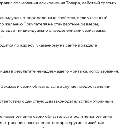
авил пользования или хранения Товара, действий третьих
индивидуально-определенные свойства, если указанный
. по желанию Покупателя не стандартные размеры,
р обладает индивидуально определенными свойствами,
е.
одится по адресу, указанному на сайте в разделе
лицам в результате ненадлежащего монтажа, использования,
Заказов и своих обязательств в случае предоставления
соответствии с действующим законодательством Украины и
ое невыполнение своих обязательств, если неисполнение
млетрясение, наводнение, пожар и другие стихийные