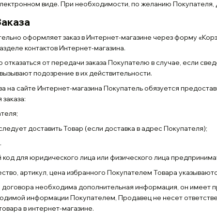
электронном виде. При необходимости, по желанию Покупателя
Заказа
тельно оформляет заказ в Интернет-магазине через форму «Корзи
азделе контактов Интернет-магазина.
о отказаться от передачи заказа Покупателю в случае, если све
вызывают подозрение в их действительности.
аза на сайте Интернет-магазина Покупатель обязуется предос
 заказа:
ателя;
у следует доставить Товар (если доставка в адрес Покупателя);
.
й код для юридического лица или физического лица предпринима
ество, артикул, цена избранного Покупателем Товара указываютс
он договора необходима дополнительная информация, он имеет пр
одимой информации Покупателем, Продавец не несет ответстве
товара в интернет-магазине.