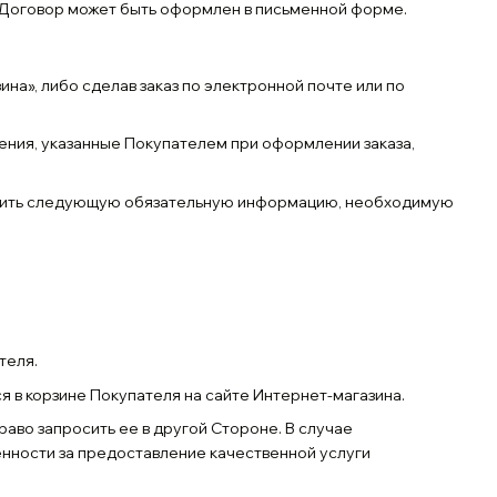
, Договор может быть оформлен в письменной форме.
на», либо сделав заказ по электронной почте или по
дения, указанные Покупателем при оформлении заказа,
тавить следующую обязательную информацию, необходимую
теля.
я в корзине Покупателя на сайте Интернет-магазина.
аво запросить ее в другой Стороне. В случае
нности за предоставление качественной услуги