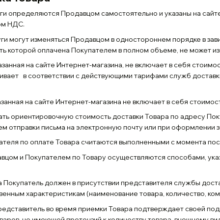
уги определяются Продавцом самостоятельно и указаны на сайте
том НДС.
луги могут изменяться Продавцом в одностороннем порядке в за
ть которой оплачена Покупателем в полном объеме, не может и
казанная на сайте Интернет-магазина, не включает в себя стоим
ивает в соответствии с действующими тарифами служб доставк
азанная на сайте Интернет-магазина не включает в себя стоимос
зать ориентировочную стоимость доставки Товара по адресу П
ем отправки письма на электронную почту или при оформлении з
пателя по оплате Товара считаются выполненными с момента пос
авцом и Покупателем по Товару осуществляются способами, указ
ра Покупатель должен в присутствии представителя службы дост
венным характеристикам (наименование товара, количество, комп
представитель во время приемки Товара подтверждает своей подп
варов, не имеющей претензий к количеству товара, внешнему вид