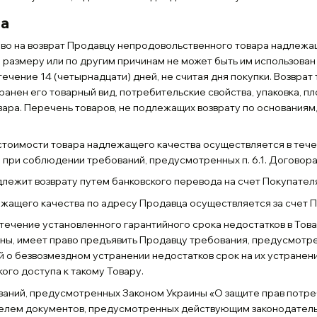
ра
раво на возврат Продавцу непродовольственного товара надлежащ
, размеру или по другим причинам не может быть им использован
ечение 14 (четырнадцати) дней, не считая дня покупки. Возврат
ранен его товарный вид, потребительские свойства, упаковка, п
вара. Перечень товаров, не подлежащих возврату по основания
 стоимости товара надлежащего качества осуществляется в тече
 при соблюдении требований, предусмотренных п. 6.1. Договора
длежит возврату путем банковского перевода на счет Покупател
лежащего качества по адресу Продавца осуществляется за счет
в течение установленного гарантийного срока недостатков в Това
ны, имеет право предъявить Продавцу требования, предусмотре
 о безвозмездном устранении недостатков срок на их устранен
ого доступа к такому Товару.
ваний, предусмотренных Законом Украины «О защите прав потре
елем документов, предусмотренных действующим законодательс