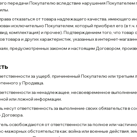
 его передачи Покупателю вследствие нарушения Покупателем пр
илы.
т права отказаться от товара надлежащего качества, имеющего 
зован исключительно Покупателем, который приобрел его (в т.ч
 вид, комплектация) и прочее). Подтверждением того, что това
в товара и других характеристик, указанных в интернет-магазин
лучаях, предусмотренных законом и настоящим Договором, произв
сть
ответственности за ущерб, причиненный Покупателю или третьим 
тенного у Продавца.
ответственности за ненадлежащее, несвоевременное выполнение 
ной или ложной информации.
ль несут ответственность за выполнение своих обязательств в 
 Договора.
атель освобождаются от ответственности за полное или частичн
с-мажорных обстоятельств как: война или военные действия, зе