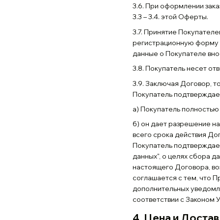
3.6. При оформлении зака
3.3 – 3.4. этой Оферты.
3.7. Принятие Покупате
регистрационную форму н
данные о Покупателе вно
3.8. Покупатель несет о
3.9. Заключая Договор, 
Покупатель подтверждае
а) Покупатель полностью
б) он дает разрешение н
всего срока действия Дог
Покупатель подтверждает
данных", о целях сбора 
настоящего Договора, во
соглашается с тем, что 
дополнительных уведомле
соответствии с Законом У
4. Цена и Доста