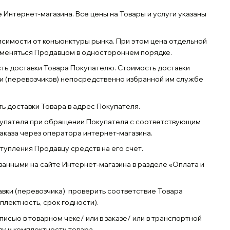
 Интернет-магазина. Все цены на Товары и услуги указаны
висимости от конъюнктуры рынка. При этом цена отдельной
зменяться Продавцом в одностороннем порядке.
ость доставки Товара Покупателю. Стоимость доставки
и (перевозчиков) непосредственно избранной им службе
ть доставки Товара в адрес Покупателя.
окупателя при обращении Покупателя с соответствующим
аказа через оператора интернет-магазина.
тупления Продавцу средств на его счет.
анными на сайте Интернет-магазина в разделе «Оплата и
авки (перевозчика) проверить соответствие Товара
лектность, срок годности).
исью в товарном чеке/ или в заказе/ или в транспортной
у и комплектности товара.