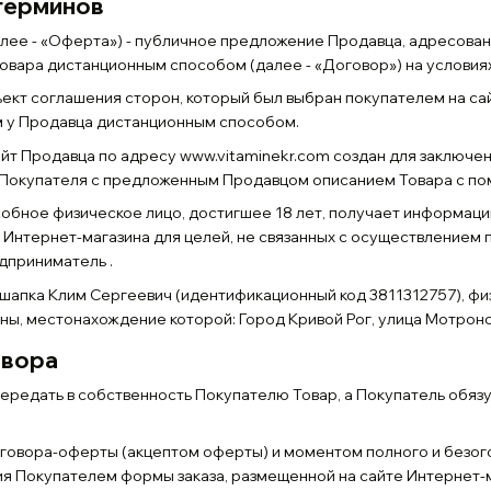
терминов
далее - «Оферта») - публичное предложение Продавца, адресова
овара дистанционным способом (далее - «Договор») на условия
объект соглашения сторон, который был выбран покупателем на са
 у Продавца дистанционным способом.
сайт Продавца по адресу www.vitaminekr.com создан для заключ
 Покупателя с предложенным Продавцом описанием Товара с по
собное физическое лицо, достигшее 18 лет, получает информацию
 Интернет-магазина для целей, не связанных с осуществлением
дприниматель .
ошапка Клим Сергеевич (идентификационный код 3811312757), ф
ы, местонахождение которой: Город Кривой Рог, улица Мотронов
овора
передать в собственность Покупателю Товар, а Покупатель обязу
оговора-оферты (акцептом оферты) и моментом полного и безо
ия Покупателем формы заказа, размещенной на сайте Интернет-