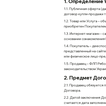
1.
Определение 
1.1. Публичная оферта (
договор купли-продажи т
1.2. Товар или Услуга – 
приобретен Покупателем
1.3. Интернет-магазин – 
основании ознакомления
1.4. Покупатель – дееспо
представленный на сайте
или физическое лицо-пре
1.5. Продавец – ФЛП Ряб
законодательством Украин
2.
Предмет Дог
2.1. Продавец обязуется 
Договора.
2.2. Датой заключения Д
считается дата заполнен