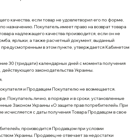
его качества, если товар не удовлетворил его по форме,
 по назначению. Покупатель имеет право на возврат товара
 товара надлежащего качества производится, если он не
ломба, ярлыки, а также расчетный документ, выданный
м, предусмотренным в этом пункте, утверждается Кабинетом
ние 30 (тридцати) календарных дней с момента получения
, действующего законодательства Украины.
я.
 Покупателя и Продавцем Покупателю не возмещается.
ре, Покупатель лично, в порядке и в сроки, установленные
нные Законом Украины «О защите прав потребителей». При
ие исчисляется с даты получения Товара Продавцом в свое
бителей», производится Продавцом при условии
твом Украины. Продавец не отвечает за недостатки