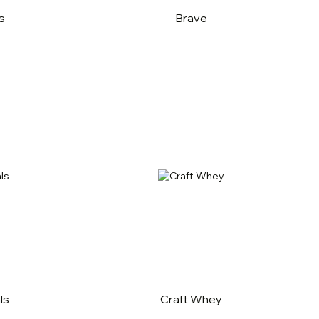
s
Brave
ls
Craft Whey