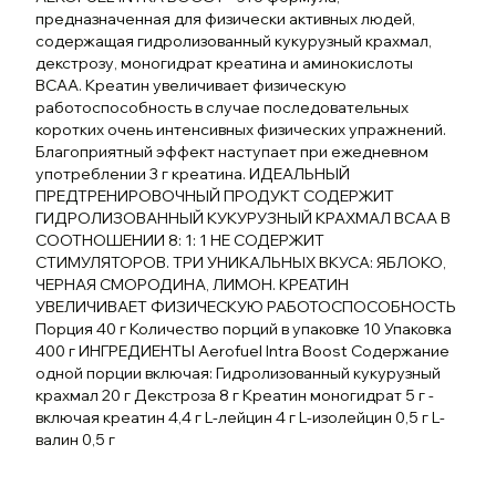
предназначенная для физически активных людей,
содержащая гидролизованный кукурузный крахмал,
декстрозу, моногидрат креатина и аминокислоты
BCAA. Креатин увеличивает физическую
работоспособность в случае последовательных
коротких очень интенсивных физических упражнений.
Благоприятный эффект наступает при ежедневном
употреблении 3 г креатина. ИДЕАЛЬНЫЙ
ПРЕДТРЕНИРОВОЧНЫЙ ПРОДУКТ СОДЕРЖИТ
ГИДРОЛИЗОВАННЫЙ КУКУРУЗНЫЙ КРАХМАЛ BCAA В
СООТНОШЕНИИ 8: 1: 1 НЕ СОДЕРЖИТ
СТИМУЛЯТОРОВ. ТРИ УНИКАЛЬНЫХ ВКУСА: ЯБЛОКО,
ЧЕРНАЯ СМОРОДИНА, ЛИМОН. КРЕАТИН
УВЕЛИЧИВАЕТ ФИЗИЧЕСКУЮ РАБОТОСПОСОБНОСТЬ
Порция 40 г Количество порций в упаковке 10 Упаковка
400 г ИНГРЕДИЕНТЫ Aerofuel Intra Boost Содержание
одной порции включая: Гидролизованный кукурузный
крахмал 20 г Декстроза 8 г Креатин моногидрат 5 г -
включая креатин 4,4 г L-лейцин 4 г L-изолейцин 0,5 г L-
валин 0,5 г