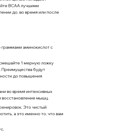
айте BCAA лучшими
ении до, во время или после
 граммами аминокислот с
: смешайте 1 мерную ложку
и. Преимущества будут
ьности до повышения
ни во время интенсивных
и восстановление мышц.
ренировок. Это чистый
тить, а это именно то, что вам
с.