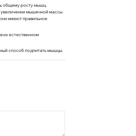
ть общему росту мышц.
 увеличении мышечной массы
о они имеют правильное
 в их естественном
чный способ подпитать мышцы.