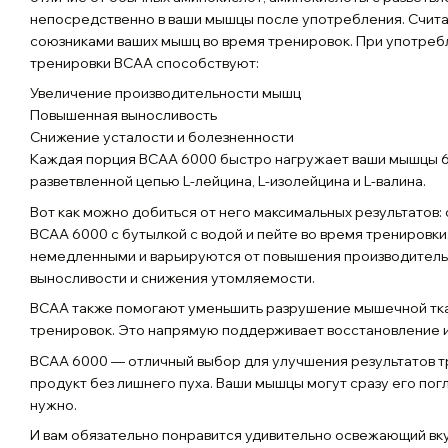
непосредственно в ваши мышцы после употребления. Счит
союзниками ваших мышц во время тренировок. При употребл
тренировки BCAA способствуют:
Увеличение производительности мышц
Повышенная выносливость
Снижение усталости и болезненности
Каждая порция BCAA 6000 быстро нагружает ваши мышцы 6
разветвленной цепью L-лейцина, L-изолейцина и L-валина.
Вот как можно добиться от него максимальных результатов
BCAA 6000 с бутылкой с водой и пейте во время тренировк
немедленными и варьируются от повышения производител
выносливости и снижения утомляемости.
BCAA также помогают уменьшить разрушение мышечной тка
тренировок. Это напрямую поддерживает восстановление 
BCAA 6000 — отличный выбор для улучшения результатов т
продукт без лишнего пуха. Ваши мышцы могут сразу его погло
нужно.
И вам обязательно понравится удивительно освежающий вку