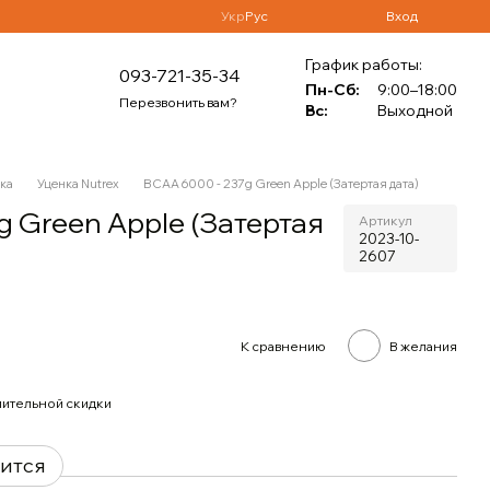
Укр
Рус
Вход
График работы:
093-721-35-34
Пн-Сб:
9:00–18:00
Перезвонить вам?
Вс:
Выходной
ка
Уценка Nutrex
BCAA 6000 - 237g Green Apple (Затертая дата)
g Green Apple (Затертая
Артикул
2023-10-
2607
К сравнению
В желания
ительной скидки
вится