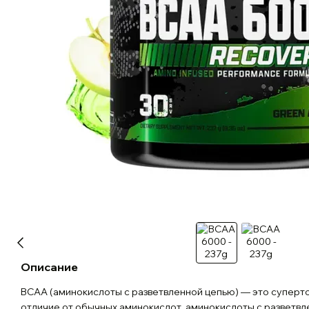
Описание
BCAA (аминокислоты с разветвленной цепью) — это суперто
отличие от обычных аминокислот, аминокислоты с разветв