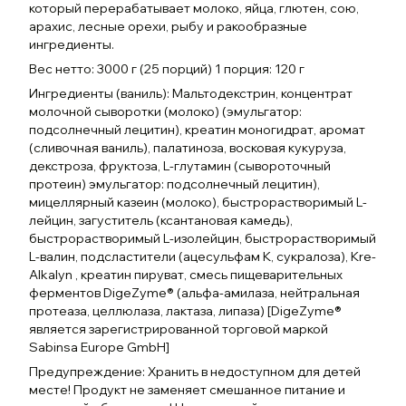
который перерабатывает молоко, яйца, глютен, сою,
арахис, лесные орехи, рыбу и ракообразные
ингредиенты.
Вес нетто: 3000 г (25 порций) 1 порция: 120 г
Ингредиенты (ваниль): Мальтодекстрин, концентрат
молочной сыворотки (молоко) (эмульгатор:
подсолнечный лецитин), креатин моногидрат, аромат
(сливочная ваниль), палатиноза, восковая кукуруза,
декстроза, фруктоза, L-глутамин (сывороточный
протеин) эмульгатор: подсолнечный лецитин),
мицеллярный казеин (молоко), быстрорастворимый L-
лейцин, загуститель (ксантановая камедь),
быстрорастворимый L-изолейцин, быстрорастворимый
L-валин, подсластители (ацесульфам К, сукралоза), Kre-
Alkalyn , креатин пируват, смесь пищеварительных
ферментов DigeZyme® (альфа-амилаза, нейтральная
протеаза, целлюлаза, лактаза, липаза) [DigeZyme®
является зарегистрированной торговой маркой
Sabinsa Europe GmbH]
Предупреждение: Хранить в недоступном для детей
месте! Продукт не заменяет смешанное питание и