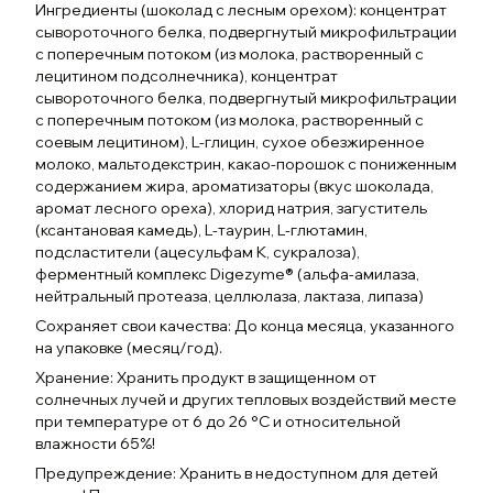
Ингредиенты (шоколад с лесным орехом): концентрат
сывороточного белка, подвергнутый микрофильтрации
с поперечным потоком (из молока, растворенный с
лецитином подсолнечника), концентрат
сывороточного белка, подвергнутый микрофильтрации
с поперечным потоком (из молока, растворенный с
соевым лецитином), L-глицин, сухое обезжиренное
молоко, мальтодекстрин, какао-порошок с пониженным
содержанием жира, ароматизаторы (вкус шоколада,
аромат лесного ореха), хлорид натрия, загуститель
(ксантановая камедь), L-таурин, L-глютамин,
подсластители (ацесульфам К, сукралоза),
ферментный комплекс Digezyme® (альфа-амилаза,
нейтральный протеаза, целлюлаза, лактаза, липаза)
Сохраняет свои качества: До конца месяца, указанного
на упаковке (месяц/год).
Хранение: Хранить продукт в защищенном от
солнечных лучей и других тепловых воздействий месте
при температуре от 6 до 26 °C и относительной
влажности 65%!
Предупреждение: Хранить в недоступном для детей