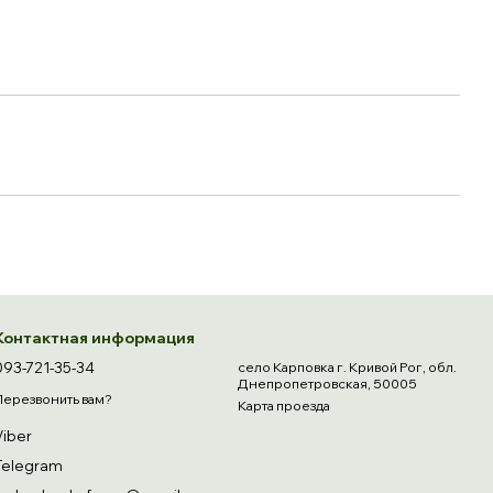
Контактная информация
093-721-35-34
село Карповка г. Кривой Рог, обл.
Днепропетровская, 50005
Перезвонить вам?
Карта проезда
Viber
Telegram