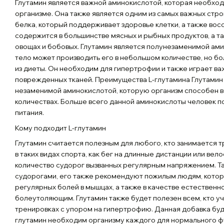
Глутамин является важной аминокислотой, которая необхо
организме. Она также является одним из самых важных стро
белка, который поддерживает здоровье клетки, а также вос
содержится в большинстве мясных и рыбных продуктов, а та
овощах и бобовых. Глутамин является полунезаменимой амин
тело может производить его в небольшом количестве, но б
из диеты. Он необходим для гипертрофии и также играет в
поврежденных тканей. Преимущества L-глутамина Глутамин
незаменимой аминокислотой, которую организм способен в
количествах. Больше всего данной аминокислоты человек п
питания.
Кому подходит L-глутамин
Глутамин считается полезным для любого, кто занимается 
в таких видах спорта, как бег на длинные дистанции или вело
количество судорог вызванных регулярным напряжением. Та
судорогами, его также рекомендуют пожилым людям, котор
регулярных болей в мышцах, а также в качестве естествен
болеутоляющим. Глутамин также будет полезен всем, кто у
тренировках с упором на гипертрофию. Данная добавка буде
глутамин необходим организму каждого для нормального ф