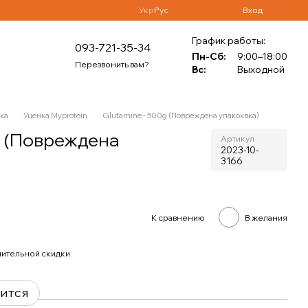
Укр
Рус
Вход
График работы:
093-721-35-34
Пн-Сб:
9:00–18:00
Перезвонить вам?
Вс:
Выходной
ка
Уценка Myprotein
Glutamine - 500g (Повреждена упакоквка)
g (Повреждена
Артикул
2023-10-
3166
К сравнению
В желания
ительной скидки
вится