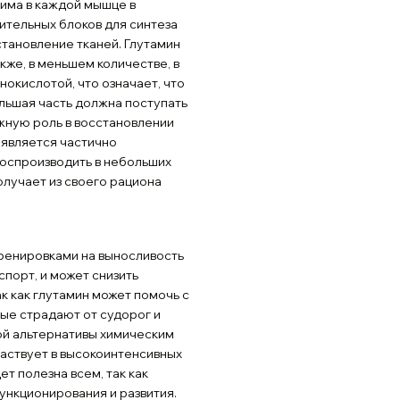
дима в каждой мышце в
ительных блоков для синтеза
становление тканей. Глутамин
кже, в меньшем количестве, в
окислотой, что означает, что
ольшая часть должна поступать
ажную роль в восстановлении
 является частично
оспроизводить в небольших
олучает из своего рациона
тренировками на выносливость
спорт, и может снизить
к как глутамин может помочь с
ые страдают от судорог и
ной альтернативы химическим
частвует в высокоинтенсивных
т полезна всем, так как
ункционирования и развития.