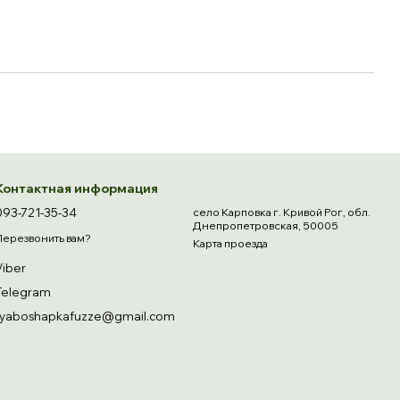
Контактная информация
093-721-35-34
село Карповка г. Кривой Рог, обл.
Днепропетровская, 50005
Перезвонить вам?
Карта проезда
Viber
Telegram
ryaboshapkafuzze@gmail.com