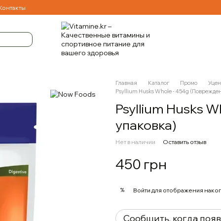
Контакты
Главная
Каталог
Промо
Уцен
Psyllium Husks Whole - 454g (Поврежде
Psyllium Husks W
упаковка)
Нет в наличии
Оставить отзыв
450 грн
%
Войти
для отображения накоп
Сообщить, когда поя