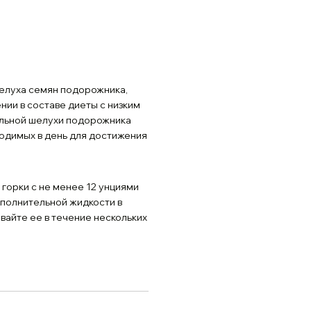
 шелуха семян подорожника,
ии в составе диеты с низким
льной шелухи подорожника
ходимых в день для достижения
горки с не менее 12 унциями
ополнительной жидкости в
вайте ее в течение нескольких