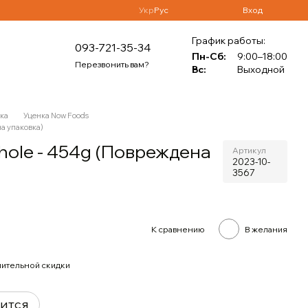
Укр
Рус
Вход
График работы:
093-721-35-34
Пн-Сб:
9:00–18:00
Перезвонить вам?
Вс:
Выходной
ка
Уценка Now Foods
на упаковка)
hole - 454g (Повреждена
Артикул
2023-10-
3567
К сравнению
В желания
ительной скидки
вится