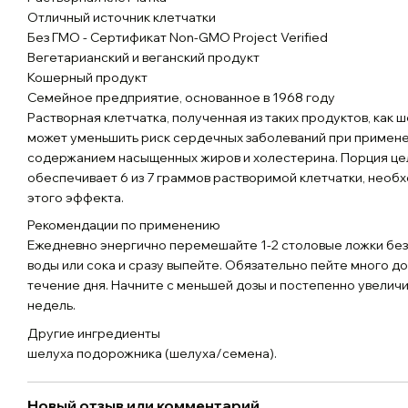
Отличный источник клетчатки
Без ГМО - Сертификат Non-GMO Project Verified
Вегетарианский и веганский продукт
Кошерный продукт
Семейное предприятие, основанное в 1968 году
Растворная клетчатка, полученная из таких продуктов, как
может уменьшить риск сердечных заболеваний при применен
содержанием насыщенных жиров и холестерина. Порция це
обеспечивает 6 из 7 граммов растворимой клетчатки, необ
этого эффекта.
Рекомендации по применению
Ежедневно энергично перемешайте 1-2 столовые ложки без 
воды или сока и сразу выпейте. Обязательно пейте много д
течение дня. Начните с меньшей дозы и постепенно увеличи
недель.
Другие ингредиенты
шелуха подорожника (шелуха/семена).
Новый отзыв или комментарий