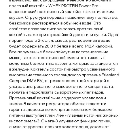
в шелковистый, однородный, невероятно вкусный и
полезный коктейль. WHEY PROTEIN Power Pro -
классический протеиновый коктейль с экзотическим
вкусом. Структура порошка позволяет ему полностью,
без комков, растворяться в обычной воде. Это
свойство позволяет использовать протеиновый
коктейль даже при строжайшей диеты или сушки. Одна
порция, около 2-х ст. л. смеси, растворенная в воде
будет содержать 28,8 г белка и всего 142,4 калорий.
Все полученные белки пойдут на восстановление
мышц, так как в протеиновой смеси нет тяжелых
молочных белков, типа казеина, которые застаиваются
в желудке. Коктейль состоит из быстро усваиваемого
высококачественного голландского протеина Friesland
Campina DMV BV,, с трехкомпонентной матрицей с
ультрафильтрованного сывороточного концентрата,
изолята и гидролизата сывороточных пептидов.
Протеиновый коктейль не содержит углеводов и
жиров. В качестве регулятора обмена веществ и
гаранта здоровья почек при интенсивном белковом
питании выступает лен. Лен - главный источник жирных
кислот омега-3. Омега-3 улучшают функцию почек,
снижают уровень плохого холестерина, ускоряют