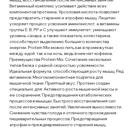
мышц, восстановлении после интенсивных занятий.
Витаминный комплекс усиливает действие всех
компонентов протеина. Урсоловая кислота позволяет
предотвратить старение и атрофию мышц. Лецитин
ускоряет процесс усвоения аминокислот, а витамины
группы Е, В, РР и С улучшают иммунитет, уменьшают
уровень сахара, а также показатель холестерина,
способствуют выделению большего количества
энергии. Protein Mix можно пить как в промежутках
между едой, так и на ночь, ведь в нем нет кофеина.
Преимущества Protein Mix: Сочетание нескольких
типов белка с разной скоростью усвояемости;
Идеальная формула, способствующая росту мышц; Ряд
витаминов; Многокомпонентная подпитка для
мышечной ткани; Приятный вкус. Протеин создан
специально для: Активного роста мышечной массы и
ее сохранения; Предотвращения катаболических
процессов в мышцах; Быстрого восстановления сил
после интенсивных занятий; Увеличения выносливости;
Снижения чувства голода и отличного прохождения
пищеварительных процессов; Предотвращения
атрофии и преждевременного старения мышц.