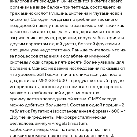
аналогов антиоксидант. Он находится в клетках всего
организма в виде белка – трипептида, состоящего из
трех аминокислот (глицина, цистеина и глутаминовой
кислоты). Сегодня, когда мы потребляем так много
нездоровой пищи, у нас много зависимостей, таких как
алкоголь, сигареты, когда мы подвергаемся стрессу,
загрязнению воздуха, радиации, вирусам, бактериям и
другим паразитам одной диеты, богатой фруктами и
овощами, уже недостаточно. Раньше считалось, что из-
за процессов старения и ослабления иммунной
системы люди старше пятидесяти более уязвимы для
болезней. Однако недавние исследования показывают,
что уровень GSH может начать снижаться уже после
двадцати лет MEX GSH 600 – продукт, который трудно
игнорировать, поскольку он помогает предотвратить
множество заболеваний и дает множество
преимуществ в повседневной жизни. С MEX всегда
можно добиться большего !. Состав в одной порции - 2
таблетки: Глутатион (восстановленная форма) - 600 мг
Другие ингредиенты: Микрокристаллическая
целлюлоза, амилум Pregelatinisatum,
карбоксиметилкрахмал натрия, стеарат магния,
диоксид кремния, покрытие (полиэтиленгликоль).