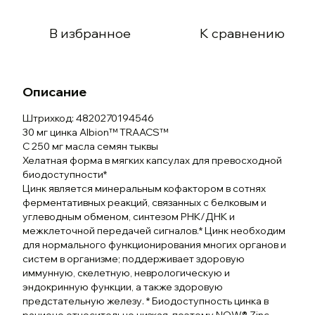
В избранное
К сравнению
Описание
Штрихкод: 4820270194546
30 мг цинка Albion™ TRAACS™
С 250 мг масла семян тыквы
Хелатная форма в мягких капсулах для превосходной
биодоступности*
Цинк является минеральным кофактором в сотнях
ферментативных реакций, связанных с белковым и
углеводным обменом, синтезом РНК/ДНК и
межклеточной передачей сигналов.* Цинк необходим
для нормального функционирования многих органов и
систем в организме; поддерживает здоровую
иммунную, скелетную, неврологическую и
эндокринную функции, а также здоровую
предстательную железу. * Биодоступность цинка в